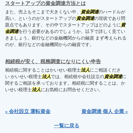
スタートアップの資金調達方法とは
また、売上もそこまで大きくない中、
資金調達
のハードルが
高い、というのがスタートアップの
資金調達
の現状であり問
題点でもあります。その中でスタートアップはどのように
資
金調達
を行う必要があるのでしょうか。以下で詳しく見てい
きましょう。銀行などの金融機関からの融資 まず考えられる
のが、銀行などの金融機関からの融資です。
相続税が安く、税務調査になりにくい申告
相続税に関することはかいせい税理士
法人
にご相談くださ
い かいせい税理士
法人
では、相続税や会社設立の
資金調達
に
関するご相談を承っております。相続税に関することは、か
いせい税理士
法人
にお気軽にお問合せください。
« 会社設立 運転資金
資金調達 個人 企業 »
一覧に戻る