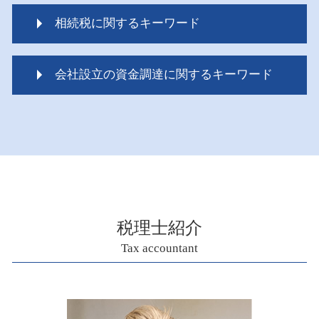
相続税に関するキーワード
代襲相続 相続税
会社設立の資金調達に関するキーワード
相続税 いくらから払う
ペット 相続税
資金調達 個人 法人 違い
相続税 対象
資金調達 サポート
相続税 暦年贈与
資金調達 方法
相続税 遺留分
起業 資金調達 個人
相続税配偶者控除 申告
会社設立 税理士 必要
相続税 税務調査
資金調達 運用
相続税 配偶者控除 計算
資金調達 方法 法人
相続税 いくらから
税理士紹介
ものづくり補助金 対象
相続税 いくらからかかるの
Tax accountant
資金調達 うまくいかない
相続税 税金
資金調達 個人 企業
相続税 税務調査 時期
資金調達 種類
相続税 評価額 マンション
小規模事業者持続化補助金 創業枠
相続税 いくらから 生前贈与