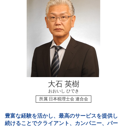
資金調達 個人
相続税 税務調査 ペナルティ
会社設立 税理士 メリット
相続税 ポイント
資金調達 成功
相続税 税務調査 どこまで調べる
スタートアップ 資金調達 方法
マンション 相続税評価額
銀行 融資 審査
相続税 いくらから 配偶者
資金調達 タイミング
資金調達 スタートアップ
会社設立 税理士 相談
大石 英樹
おおいし ひでき
所属 日本税理士会 連合会
豊富な経験を活かし、最高のサービスを提供し
続けることで
クライアント、カンパニー、パー