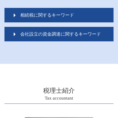
相続税に関するキーワード
相続税 ポイント
会社設立の資金調達に関するキーワード
相続税 申告漏れ ペナルティ
相続税 いくらから 生前贈与
資金調達 運用
相続税 対象
会社設立 税理士 必要
相続税 評価額 マンション
資金調達 スタートアップ
相続税 いくらから 配偶者
資金調達 うまくいかない
相続税 対策
小規模事業者持続化補助金 創業枠
相続税 税務調査 どこまで調べる
会社設立 税理士
相続税 調査 ポイント
資金調達 個人
ペイペイ 相続税
税理士紹介
会社設立 税理士 費用
相続税 期限
Tax accountant
資金調達
相続税 いくらから
資金調達 方法
楽天カード 相続税 ポイント
資金調達 方法 個人
相続税 いくらから払う