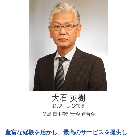
資金調達 返済不要
相続税 いくらから申告
資金調達 個人 法人 違い
代襲相続 相続税
スタートアップ 資金調達 方法
相続税 いくらからかかるの
資金調達 戦略
二次相続 相続税
会社設立 税理士 相談
相続税配偶者控除 申告
起業 資金調達 個人
相続税 税金
資金調達 個人 法人
会社設立 資金調達
資金調達 種類
大石 英樹
おおいし ひでき
所属 日本税理士会 連合会
豊富な経験を活かし、最高のサービスを提供し