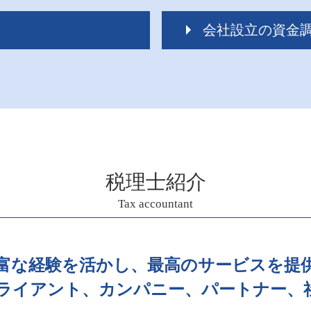
会社設立の資金
資金調達
会社設立 資金調達
銀行 融資 審査
資金調達 個人 法人
会社設立 運転資金
資金調達 方法 個人
資金調達 うまくいかな
税理士紹介
資金調達 サポート
Tax accountant
会社設立 税理士 相談
資金調達 個人 企業
会社設立 税理士 必要
資金調達 タイミング
富な経験を活かし、最高のサービスを提
会社設立 税理士 費用
ライアント、カンパニー、パートナー、
会社設立 資金調達 方法