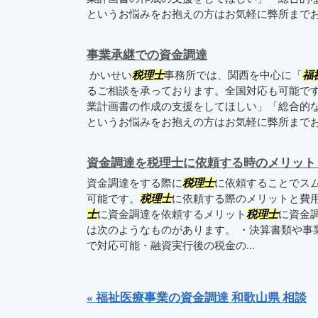
というお悩みをお抱えの方はお気軽に弊所まで
事業承継での資金調達
かいせい
税理士
事務所では、関西を中心に「
福
るご相談を承っております。全国対応も可能で
業計画書の作成の支援をしてほしい」「総合的
というお悩みをお抱えの方はお気軽に弊所まで
資金調達を税理士に依頼する時のメリット
資金調達をする際に
税理士
に依頼することでス
可能です。
税理士
に依頼する際のメリットと費用
士
に資金調達を依頼するメリット
税理士
に資金
は次のようなものがあります。 ・決算書類や事
で対応可能・融資実行後の税金の...
« 福祉医療事業の資金調達 和歌山県 相談