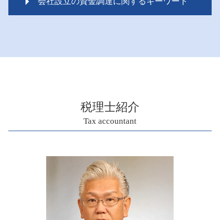
会社設立の資金調達に関するキーワード
ペイペイ 相続税
ペット 相続税
資金調達 成功
二次相続 相続税
会社設立 運転資金
相続税 いくらから 配偶者
会社設立 税理士 相談
相続税 いくらから 生前贈与
会社設立 資金調達 方法
相続税 税金
資金調達 方法
相続税 対象
資金調達 タイミング
相続時精算課税制度 メリット
スタートアップ 資金調達 方法
相続税 ポイント
税理士紹介
会社設立 税理士 メリット
相続税 配偶者控除 計算
Tax accountant
資金調達 個人 法人
相続税配偶者控除 申告
資金調達 運用
相続税 調査 ポイント
ものづくり補助金 対象
楽天カード 相続税 ポイント
会社設立 税理士 費用
代襲相続 相続税
会社設立 税理士
相続税 税務調査 どこまで調べる
銀行 融資 審査
相続税 期限
資金調達 戦略
相続税 いくらからかかるの
資金調達 スタートアップ
相続税 いくらからかかる