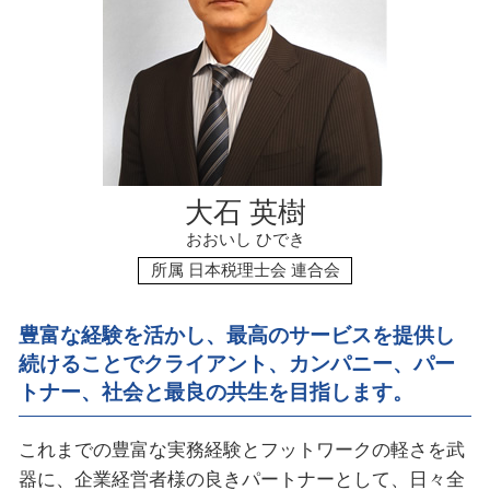
資金調達 方法 法人
相続税 対策
資金調達 うまくいかない
資金調達 返済不要
資金調達 個人 企業
大石 英樹
おおいし ひでき
所属 日本税理士会 連合会
豊富な経験を活かし、最高のサービスを提供し
続けることで
クライアント、カンパニー、パー
トナー、社会と最良の共生を目指します。
これまでの豊富な実務経験とフットワークの軽さを武
器に、企業経営者様の良きパートナーとして、日々全