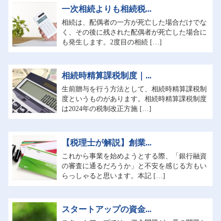
一次相続よりも相続税...
相続は、配偶者の一方が死亡した場合だけでな
く、その後に残された配偶者が死亡した場合に
も発生します。2度目の相続 […]
相続時精算課税制度｜...
生前贈与を行う方法として、相続時精算課税制
度というものがあります。相続時精算課税制度
は2024年の税制改正方施 […]
【税理士が解説】創業...
これから事業を始めようとする際、「銀行融資
の審査に通るだろうか」と不安を感じる方もい
らっしゃると思います。本記 […]
スタートアップの資金...