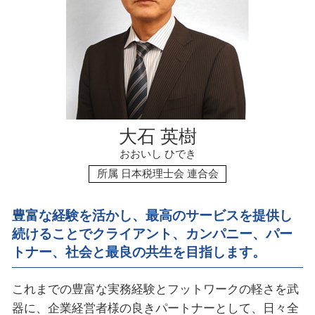
資金調達 方法
楽天カード 相続税 ポイント
会社設立 税理士 必要
資金調達 種類
資金調達 方法 個人
大石 英樹
おおいし ひでき
所属 日本税理士会 連合会
豊富な経験を活かし、最高のサービスを提供し
続けることで
クライアント、カンパニー、パー
トナー、社会と最良の共生を目指します。
これまでの豊富な実務経験とフットワークの軽さを武
器に、企業経営者様の良きパートナーとして、日々全