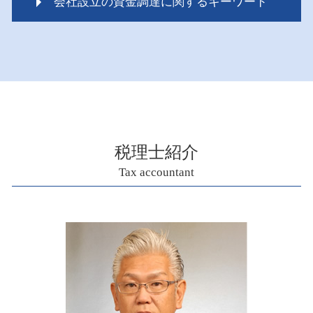
会社設立の資金調達に関するキーワード
相続税 いくらからかかるの
相続税 対策
資金調達 成功
相続税 いくらから 配偶者
起業 資金調達 個人
相続税 期限
会社設立 資金調達
ペイペイ 相続税
スタートアップ 資金調達 方法
相続税 対象
資金調達 個人 法人
二次相続 相続税
資金調達 方法 法人
相続税 税務調査 どこまで調べる
会社設立 税理士 相談
相続税 いくらからかかる
税理士紹介
銀行 融資 審査
相続税 税務調査
Tax accountant
ものづくり補助金 対象
マンション 相続税評価額
会社設立 税理士 費用
相続税配偶者控除 申告
資金調達 タイミング
相続税 配偶者控除 計算
会社設立 運転資金
相続税 いくらから
資金調達 サポート
相続税 評価額 マンション
資金調達 個人 企業
相続時精算課税制度 メリット
小規模事業者持続化補助金 創業枠
ペット 相続税
会社設立 税理士
相続税 税務調査 時期